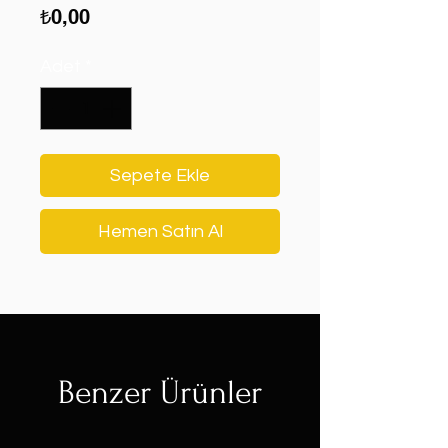
Fiyat
₺0,00
Adet
*
Sepete Ekle
Hemen Satın Al
Benzer Ürünler