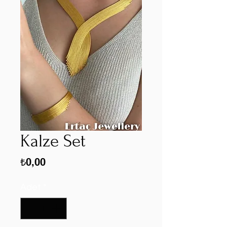
Kalze Set
Fiyat
₺0,00
Adet
*