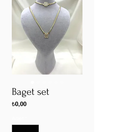
Baget set
Fiyat
₺0,00
Adet
*