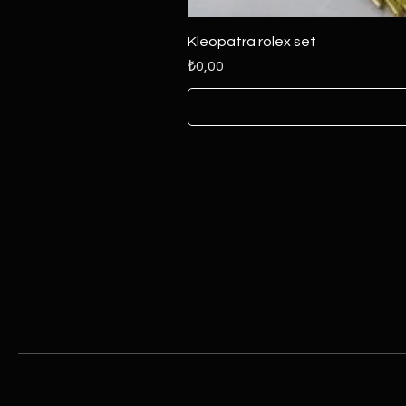
Kleopatra rolex set
Fiyat
₺0,00