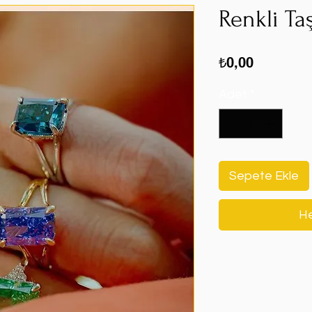
Renkli Ta
Fiyat
₺0,00
Adet
*
Sepete Ekle
He