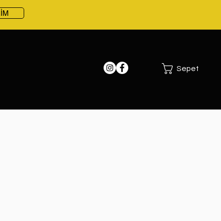
RİM
Sepet