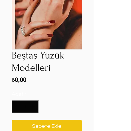
Beştaş Yüzük
Modelleri
Fiyat
₺0,00
Adet
*
Sepete Ekle