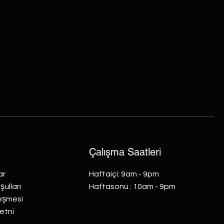
Çalışma Saatleri
ar
Haftaiçi: 9am - 9pm
ulları
​​Haftasonu : 10am - 9pm
leşmesi
etni