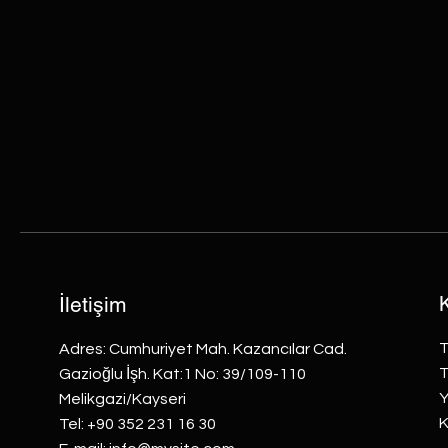
İletişim
K
T
Adres: Cumhuriyet Mah. Kazancılar Cad.
T
Gazioğlu İşh. Kat:1 No: 39/109-110
Y
Melikgazi/Kayseri
K
Tel: +90 352 231 16 30