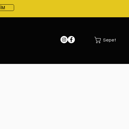
RİM
Sepet