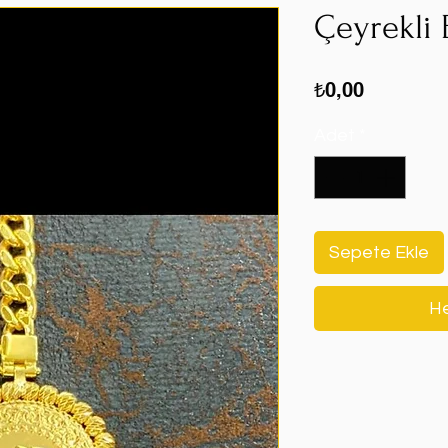
Çeyrekli B
Fiyat
₺0,00
Adet
*
Sepete Ekle
He